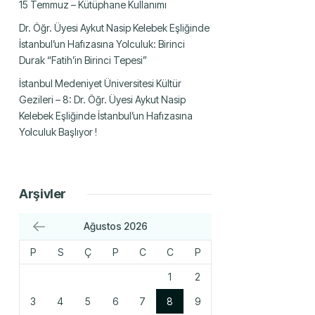
15 Temmuz – Kütüphane Kullanımı
Dr. Öğr. Üyesi Aykut Nasip Kelebek Eşliğinde
İstanbul’un Hafızasına Yolculuk: Birinci
Durak “Fatih’in Birinci Tepesi”
İstanbul Medeniyet Üniversitesi Kültür
Gezileri – 8: Dr. Öğr. Üyesi Aykut Nasip
Kelebek Eşliğinde İstanbul’un Hafızasına
Yolculuk Başlıyor !
Arşivler
Ağustos 2026
P
S
Ç
P
C
C
P
1
2
3
4
5
6
7
8
9