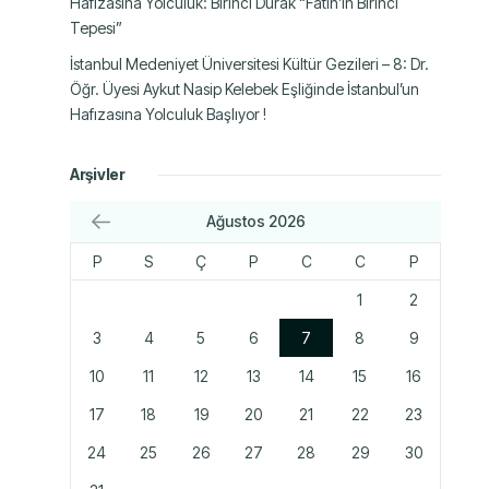
Hafızasına Yolculuk: Birinci Durak “Fatih’in Birinci
Tepesi”
İstanbul Medeniyet Üniversitesi Kültür Gezileri – 8: Dr.
Öğr. Üyesi Aykut Nasip Kelebek Eşliğinde İstanbul’un
Hafızasına Yolculuk Başlıyor !
Arşivler
Ağustos 2026
P
S
Ç
P
C
C
P
1
2
3
4
5
6
7
8
9
10
11
12
13
14
15
16
17
18
19
20
21
22
23
24
25
26
27
28
29
30