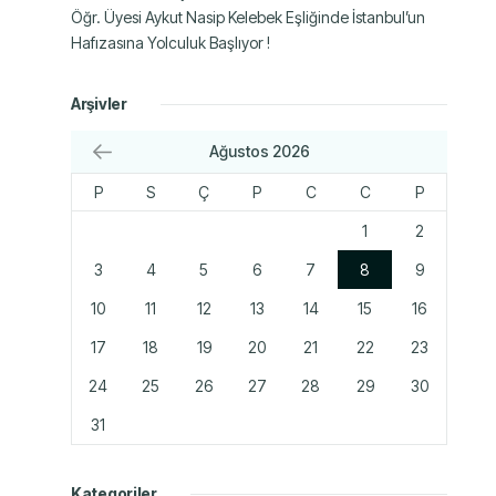
Öğr. Üyesi Aykut Nasip Kelebek Eşliğinde İstanbul’un
Hafızasına Yolculuk Başlıyor !
Arşivler
Ağustos 2026
P
S
Ç
P
C
C
P
1
2
3
4
5
6
7
8
9
10
11
12
13
14
15
16
17
18
19
20
21
22
23
24
25
26
27
28
29
30
31
Kategoriler