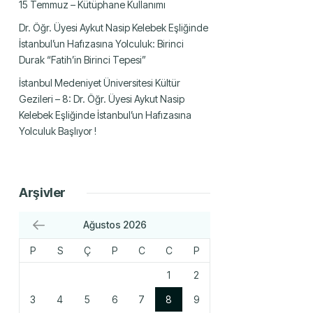
15 Temmuz – Kütüphane Kullanımı
Dr. Öğr. Üyesi Aykut Nasip Kelebek Eşliğinde
İstanbul’un Hafızasına Yolculuk: Birinci
Durak “Fatih’in Birinci Tepesi”
İstanbul Medeniyet Üniversitesi Kültür
Gezileri – 8: Dr. Öğr. Üyesi Aykut Nasip
Kelebek Eşliğinde İstanbul’un Hafızasına
Yolculuk Başlıyor !
Arşivler
Ağustos 2026
P
S
Ç
P
C
C
P
1
2
3
4
5
6
7
8
9