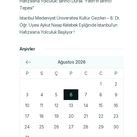
Hafızasına Yolculuk: Birinci Durak “Fatih’in Birinci
Tepesi”
İstanbul Medeniyet Üniversitesi Kültür Gezileri – 8: Dr.
Öğr. Üyesi Aykut Nasip Kelebek Eşliğinde İstanbul’un
Hafızasına Yolculuk Başlıyor !
Arşivler
Ağustos 2026
P
S
Ç
P
C
C
P
1
2
3
4
5
6
7
8
9
10
11
12
13
14
15
16
17
18
19
20
21
22
23
24
25
26
27
28
29
30