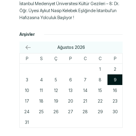
İstanbul Medeniyet Üniversitesi Kültür Gezileri – 8: Dr.
Öğr. Üyesi Aykut Nasip Kelebek Eşliğinde İstanbul’un
Hafızasına Yolculuk Başlıyor !
Arşivler
Ağustos 2026
P
S
Ç
P
C
C
P
1
2
3
4
5
6
7
8
9
10
11
12
13
14
15
16
17
18
19
20
21
22
23
24
25
26
27
28
29
30
31