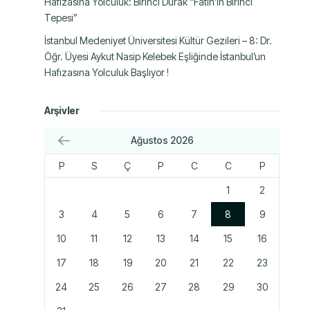
Hafızasına Yolculuk: Birinci Durak “Fatih’in Birinci
Tepesi”
İstanbul Medeniyet Üniversitesi Kültür Gezileri – 8: Dr.
Öğr. Üyesi Aykut Nasip Kelebek Eşliğinde İstanbul’un
Hafızasına Yolculuk Başlıyor !
Arşivler
Ağustos 2026
P
S
Ç
P
C
C
P
1
2
3
4
5
6
7
8
9
10
11
12
13
14
15
16
17
18
19
20
21
22
23
24
25
26
27
28
29
30