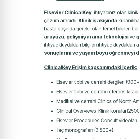
Elsevier ClinicalKey
; ihtiyacınız olan klin
çözüm aracıdır.
Klinik iş akışında
kullanılma
hasta başında gerekli olan temel bilgileri benz
arayüzü, gelişmiş arama teknolojisi
ve
g
ihtiyaç duydukları bilgileri ihtiyaç duyduklar
sonuçlarını ve yaşam boyu öğrenmeyi d
ClinicalKey Erişim kapsamındaki içerik:
Elsevier tıbbi ve cerrahi dergileri (900
Elsevier tıbbi ve cerrahi referans kitap
Medikal ve cerrahi Clinics of North Am
Clinical Overviews-Klinik konular(250
Elsevier Procedures Consult videoları
İlaç monografları (2.500+)