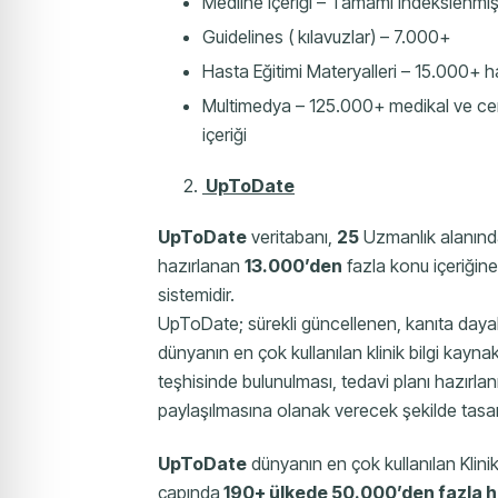
Medline içeriği – Tamamı indekslenmiş
Guidelines ( kılavuzlar) – 7.000+
Hasta Eğitimi Materyalleri – 15.000+ h
Multimedya – 125.000+ medikal ve cerr
içeriği
UpToDate
UpToDate
veritabanı,
25
Uzmanlık alanınd
hazırlanan
13.000’den
fazla konu içeriğine
sistemidir.
UpToDate; sürekli güncellenen, kanıta dayalı k
dünyanın en çok kullanılan klinik bilgi kayna
teşhisinde bulunulması, tedavi planı hazırlanma
paylaşılmasına olanak verecek şekilde tasar
UpToDate
dünyanın en çok kullanılan Klini
çapında
190+ ülkede
50.000’den fazla h