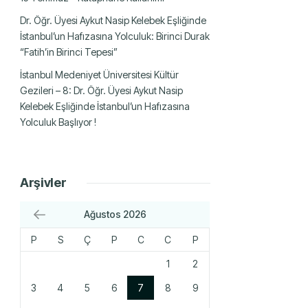
Dr. Öğr. Üyesi Aykut Nasip Kelebek Eşliğinde
İstanbul’un Hafızasına Yolculuk: Birinci Durak
“Fatih’in Birinci Tepesi”
İstanbul Medeniyet Üniversitesi Kültür
Gezileri – 8: Dr. Öğr. Üyesi Aykut Nasip
Kelebek Eşliğinde İstanbul’un Hafızasına
Yolculuk Başlıyor !
Arşivler
Ağustos 2026
P
S
Ç
P
C
C
P
1
2
3
4
5
6
7
8
9