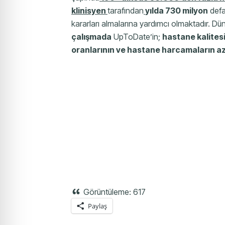
klinisyen
tarafından
yılda 730 milyon
defa
kararları almalarına yardımcı olmaktadır. Dü
çalışmada
UpToDate’in;
hastane kalitesi
oranlarının ve hastane harcamaların az
Görüntüleme:
617
Paylaş