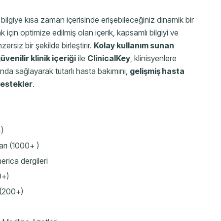
ik bilgiye kısa zaman içerisinde erişebileceğiniz dinamik bir
k için optimize edilmiş olan içerik, kapsamlı bilgiyi ve
ersiz bir şekilde birleştirir.
Kolay kullanım sunan
üvenilir klinik içeriği
ile
ClinicalKey
, klinisyenlere
ı anda sağlayarak tutarlı hasta bakımını,
gelişmiş hasta
estekler
.
+)
ları (1000+ )
erica dergileri
0+)
 (200+)