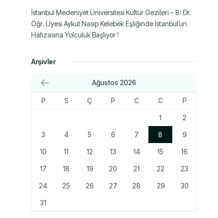
İstanbul Medeniyet Üniversitesi Kültür Gezileri – 8: Dr.
Öğr. Üyesi Aykut Nasip Kelebek Eşliğinde İstanbul’un
Hafızasına Yolculuk Başlıyor !
Arşivler
Ağustos 2026
P
S
Ç
P
C
C
P
1
2
3
4
5
6
7
8
9
10
11
12
13
14
15
16
17
18
19
20
21
22
23
24
25
26
27
28
29
30
31