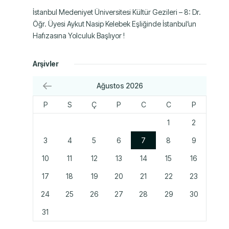
İstanbul Medeniyet Üniversitesi Kültür Gezileri – 8: Dr.
Öğr. Üyesi Aykut Nasip Kelebek Eşliğinde İstanbul’un
Hafızasına Yolculuk Başlıyor !
Arşivler
Ağustos 2026
P
S
Ç
P
C
C
P
1
2
3
4
5
6
7
8
9
10
11
12
13
14
15
16
17
18
19
20
21
22
23
24
25
26
27
28
29
30
31