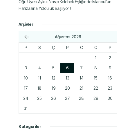
Öğr. Üyesi Aykut Nasip Kelebek Eşliğinde İstanbul’un
Hafızasına Yolculuk Başlıyor !
Arşivler
Ağustos 2026
P
S
Ç
P
C
C
P
1
2
3
4
5
6
7
8
9
10
11
12
13
14
15
16
17
18
19
20
21
22
23
24
25
26
27
28
29
30
31
Kategoriler