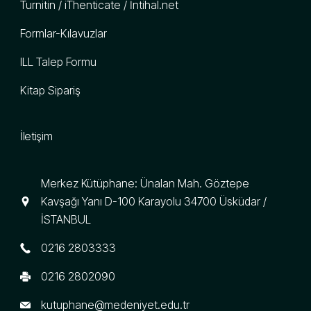
Turnitin / iThenticate / İntihal.net
Formlar-Kılavuzlar
ILL Talep Formu
Kitap Sipariş
İletişim
Merkez Kütüphane: Ünalan Mah. Göztepe
Kavşağı Yanı D-100 Karayolu 34700 Üsküdar /
İSTANBUL
0216 2803333
0216 2802090
kutuphane@medeniyet.edu.tr