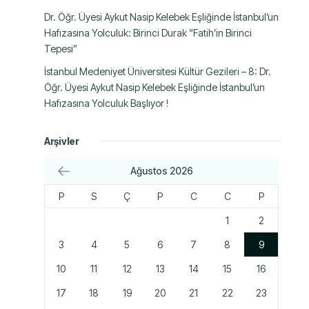
Dr. Öğr. Üyesi Aykut Nasip Kelebek Eşliğinde İstanbul’un
Hafızasına Yolculuk: Birinci Durak “Fatih’in Birinci
Tepesi”
İstanbul Medeniyet Üniversitesi Kültür Gezileri – 8: Dr.
Öğr. Üyesi Aykut Nasip Kelebek Eşliğinde İstanbul’un
Hafızasına Yolculuk Başlıyor !
Arşivler
Ağustos 2026
P
S
Ç
P
C
C
P
1
2
3
4
5
6
7
8
9
10
11
12
13
14
15
16
17
18
19
20
21
22
23