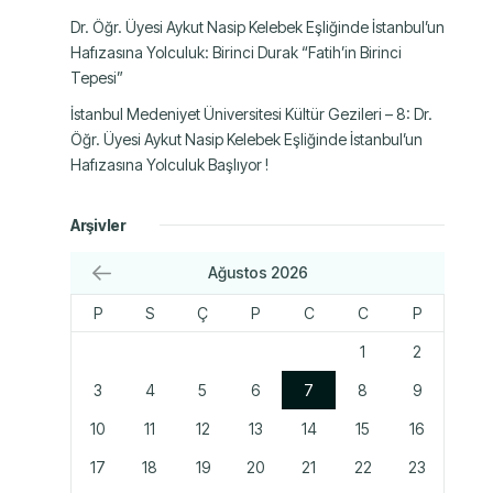
Dr. Öğr. Üyesi Aykut Nasip Kelebek Eşliğinde İstanbul’un
Hafızasına Yolculuk: Birinci Durak “Fatih’in Birinci
Tepesi”
İstanbul Medeniyet Üniversitesi Kültür Gezileri – 8: Dr.
Öğr. Üyesi Aykut Nasip Kelebek Eşliğinde İstanbul’un
Hafızasına Yolculuk Başlıyor !
Arşivler
Ağustos 2026
P
S
Ç
P
C
C
P
1
2
3
4
5
6
7
8
9
10
11
12
13
14
15
16
17
18
19
20
21
22
23